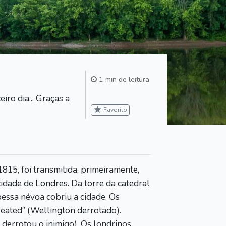
1 min de leitura
iro dia... Graças a
star
Favorito
815, foi transmitida, primeiramente,
 cidade de Londres. Da torre da catedral
essa névoa cobriu a cidade. Os
eated” (Wellington derrotado).
derrotou o inimigo). Os londrinos,