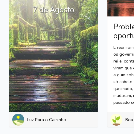
7 de Agosto
Probl
oport
E reuniram
os govern
rei e, con
viram que 
algum sob
só cabelo 
queimado,
mudaram, 
passado so
Luz Para o Caminho
Boa