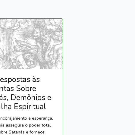
espostas às
ntas Sobre
ás, Demônios e
lha Espiritual
encorajamento e esperança,
guia assegura o poder total
obre Satanás e fornece