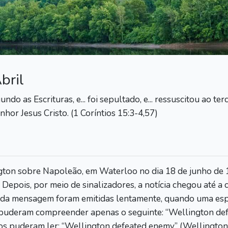
bril
o as Escrituras, e... foi sepultado, e... ressuscitou ao terce
hor Jesus Cristo. (1 Coríntios 15:3-4,57)
ngton sobre Napoleão, em Waterloo no dia 18 de junho de 1
. Depois, por meio de sinalizadores, a notícia chegou até a
s da mensagem foram emitidas lentamente, quando uma esp
 puderam compreender apenas o seguinte: “Wellington def
os puderam ler: “Wellington defeated enemy” (Wellington 