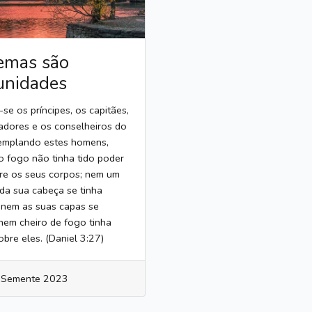
emas são
unidades
-se os príncipes, os capitães,
adores e os conselheiros do
templando estes homens,
o fogo não tinha tido poder
re os seus corpos; nem um
da sua cabeça se tinha
 nem as suas capas se
nem cheiro de fogo tinha
bre eles. (Daniel 3:27)
 Semente 2023