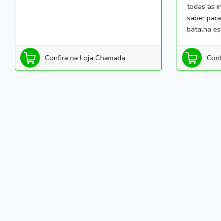
todas as i
saber para
batalha esp
Confira na Loja Chamada
Conf
Quem Somos
Termos de Uso
Privacidade e 