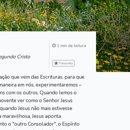
1 min de leitura
segundo Cristo
star
Favorito
ação que vem das Escrituras, para que
 maneira em nós, experimentaremos –
uns com os outros. Quando lemos o
movente ver como o Senhor Jesus
quando Jesus não mais estivesse
a maravilhosa, Jesus aponta
nto o "outro Consolador", o Espírito