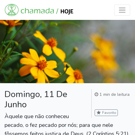
Domingo, 11 De
1 min de leitura
Junho
star
Favorito
Àquele que não conheceu
pecado, o fez pecado por nós; para que nele
fôssemos feitos justiça de Deus. (2 Coríntios 5:21)