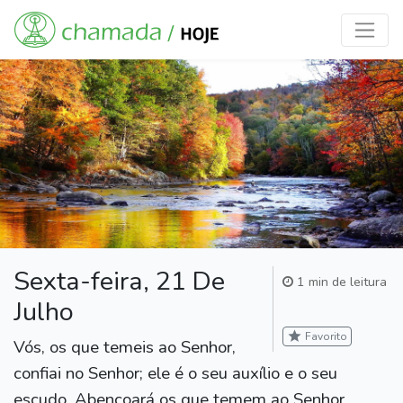
Sexta-feira, 21 De
1 min de leitura
Julho
star
Favorito
Vós, os que temeis ao Senhor,
confiai no Senhor; ele é o seu auxílio e o seu
escudo. Abençoará os que temem ao Senhor,