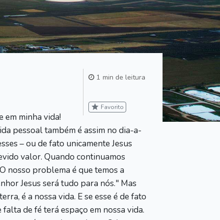
1 min de leitura
star
Favorito
e em minha vida!
vida pessoal também é assim no dia-a-
esses – ou de fato unicamente Jesus
 devido valor. Quando continuamos
O nosso problema é que temos a
enhor Jesus será tudo para nós." Mas
rra, é a nossa vida. E se esse é de fato
falta de fé terá espaço em nossa vida.