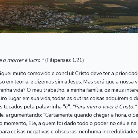
 o morrer é lucro."
(Filipenses 1.21)
uei muito comovido e concluí: Cristo deve ter a prioridad
 em teoria, e dizemos sim a Jesus. Mas será que a nossa 
inha vida? O meu trabalho, a minha família, os meus inter
eiro lugar em sua vida, todas as outras coisas adquirem o
s tocados pela palavrinha "é".
"Para mim o viver é Cristo."
arde, argumentando: "Certamente quando chegar a hora, o S
to momento, Ele, a quem foi dado todo o poder no céu e na te
para coisas negativas e obscuras, nenhuma incredulidade e 