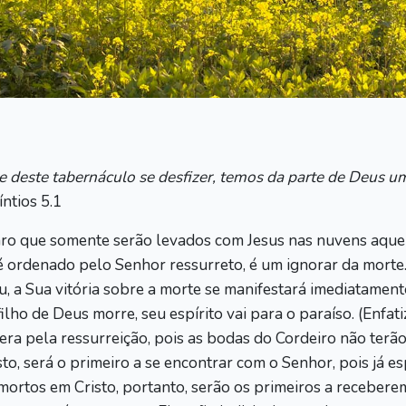
e deste tabernáculo se desfizer, temos da parte de Deus um
ntios 5.1
ro que somente serão levados com Jesus nas nuvens aquel
é ordenado pelo Senhor ressurreto, é um ignorar da morte.
u, a Sua vitória sobre a morte se manifestará imediatamen
ho de Deus morre, seu espírito vai para o paraíso. (Enfat
a pela ressurreição, pois as bodas do Cordeiro não terão 
to, será o primeiro a se encontrar com o Senhor, pois já 
mortos em Cristo, portanto, serão os primeiros a receberem 