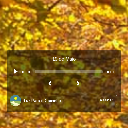
19 de Maio
Audio
00:00
00:00
Player
Assinar
Luz Para o Caminho