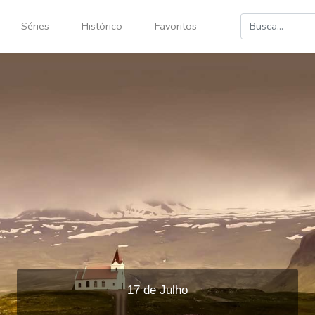
Séries
Histórico
Favoritos
17 de Julho
Audio
Use