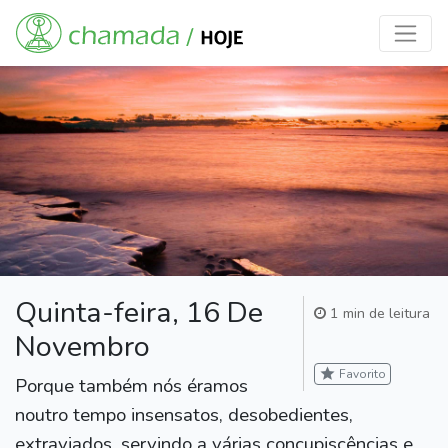
Quinta-feira, 16 De
1 min de leitura
Novembro
star
Favorito
Porque também nós éramos
noutro tempo insensatos, desobedientes,
extraviados, servindo a várias concupiscências e