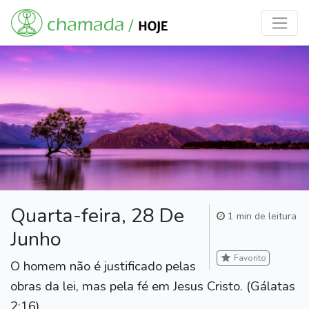
Quarta-feira, 28 De
1 min de leitura
Junho
star
Favorito
O homem não é justificado pelas
obras da lei, mas pela fé em Jesus Cristo. (Gálatas
2:16)